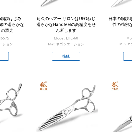
の鋼鉄はさみ
耐久のヘアー サロンはUFOねじ
日本の鋼鉄
ス鋼の滑らかな
滑らかなHandfeelの高精度をせ
性の精密
じの滑走
ん断します
R-575
Model: LHC-60
Mod
エーション
Min: ネゴシエーション
Min:
接触