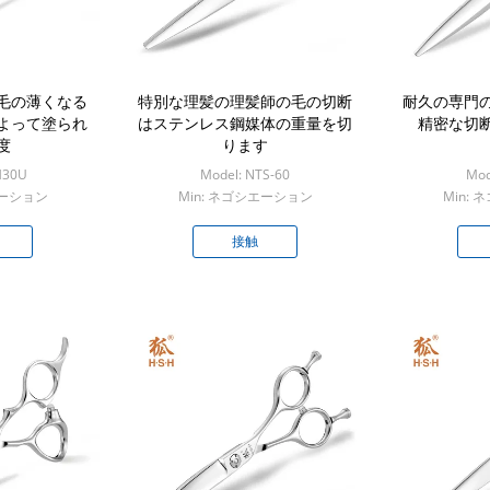
毛の薄くなる
特別な理髪の理髪師の毛の切断
耐久の専門
よって塗られ
はステンレス鋼媒体の重量を切
精密な切
度
ります
H30U
Model: NTS-60
Mod
エーション
Min: ネゴシエーション
Min:
接触