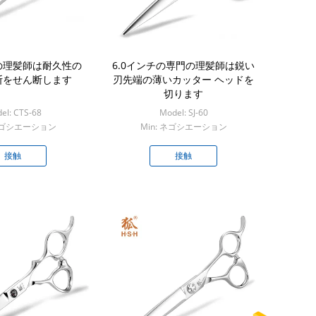
の理髪師は耐久性の
6.0インチの専門の理髪師は鋭い
断をせん断します
刃先端の薄いカッター ヘッドを
切ります
el: CTS-68
Model: SJ-60
 ネゴシエーション
Min: ネゴシエーション
接触
接触