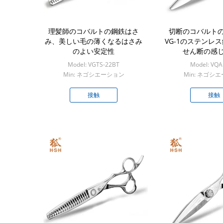
理髪師のコバルトの鋼鉄はさ
切断のコバルト
み、美しい毛の薄くなるはさみ
VG-1のステンレ
のよい安定性
せん断の感
Model: VGTS-22BT
Model: VQA
Min: ネゴシエーション
Min: ネゴシ
接触
接触