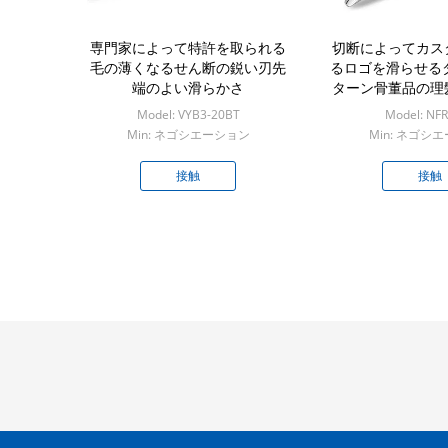
専門家によって特許を取られる
切断によってカス
毛の薄くなるせん断の鋭い刃先
るロゴを滑らせる
端のよい滑らかさ
ターン骨董品の理
Model: VYB3-20BT
Model: NF
Min: ネゴシエーション
Min: ネゴシ
接触
接触