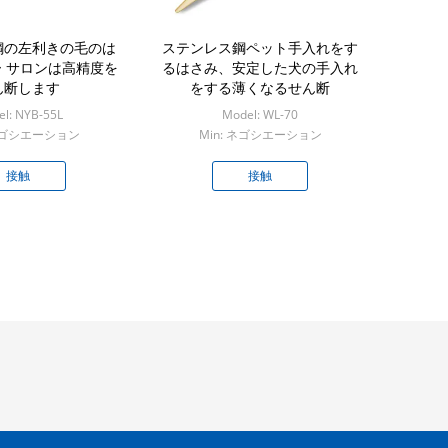
鋼の左利きの毛のは
ステンレス鋼ペット手入れをす
 サロンは高精度を
るはさみ、安定した犬の手入れ
ん断します
をする薄くなるせん断
l: NYB-55L
Model: WL-70
 ネゴシエーション
Min: ネゴシエーション
接触
接触