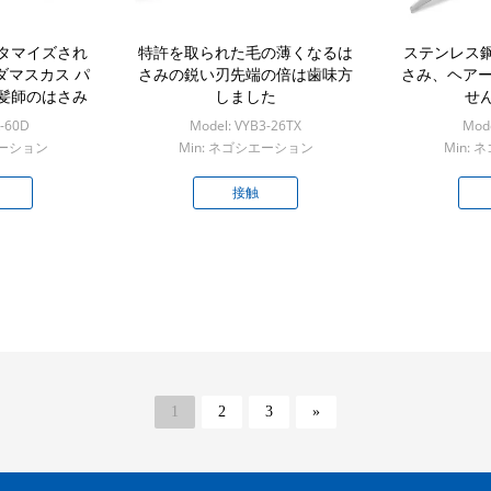
タマイズされ
特許を取られた毛の薄くなるは
ステンレス
ダマスカス パ
さみの鋭い刃先端の倍は歯味方
さみ、ヘアー
髪師のはさみ
しました
せ
R-60D
Model: VYB3-26TX
Mode
エーション
Min: ネゴシエーション
Min:
接触
1
2
3
»