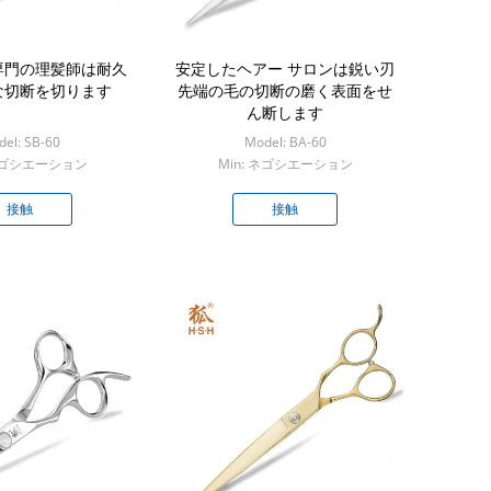
専門の理髪師は耐久
安定したヘアー サロンは鋭い刃
な切断を切ります
先端の毛の切断の磨く表面をせ
ん断します
el: SB-60
Model: BA-60
 ネゴシエーション
Min: ネゴシエーション
接触
接触