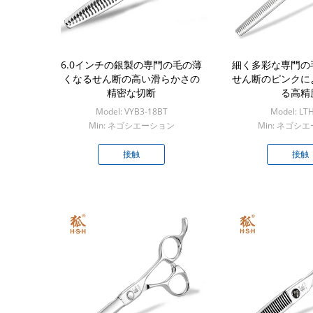
6.0インチの銀製の専門の毛の薄
細く多彩な専門の
くなるせん断の高い滑らかさの
せん断のピンクに
精密な切断
る高精
Model: VYB3-18BT
Model: LT
Min: ネゴシエーション
Min: ネゴシ
接触
接触