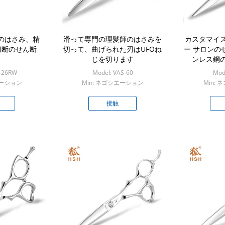
師のはさみ、精
滑って専門の理髪師のはさみを
カスタマイ
切断のせん断
切って、曲げられた刃はUFOね
ー サロンの
じを切ります
ンレス鋼
-26RW
Model: VAS-60
Mod
エーション
Min: ネゴシエーション
Min:
接触