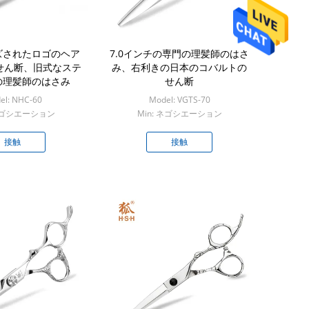
ズされたロゴのヘア
7.0インチの専門の理髪師のはさ
せん断、旧式なステ
み、右利きの日本のコバルトの
の理髪師のはさみ
せん断
el: NHC-60
Model: VGTS-70
 ネゴシエーション
Min: ネゴシエーション
接触
接触