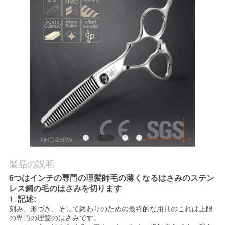
質
管
理
私
達
に
連
絡
製品の説明
し
6つはインチの専門の理髪師毛の薄くなるはさみのステン
レス鋼の毛のはさみを切ります
な
記述:
1 .
刻み、形づき、そして終わりのための最終的な用具のこれは上限
さ
の専門の理髪のはさみです。