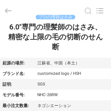
Copyright
©
2019
-
2026
プロの理容はさみ
Zhangjiagang
City
Jincheng
6.0"専門の理髪師のはさみ、
家
Scissors
Co.,
Ltd..
精密な上限の毛の切断のせん
All
Rights
プ
Reserved.
断
ロ
ダ
起源の場所:
江蘇省、中国（本土）
ク
customized logo / HSH
ブランド名:
ト
SGS
証明:
NHC-26RW
モデル番号:
私
最小注文数量:
ネゴシエーション