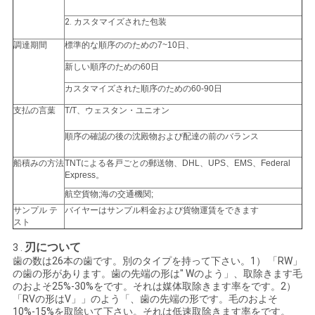
2.
カスタマイズされた包装
地
調達期間
標準的な順序ののための7~10日、
図
新しい順序のための60日
カスタマイズされた順序のための60-90日
PRIVACY
支払の言葉
T/T、ウェスタン・ユニオン
POLICY
順序の確認の後の沈殿物および配達の前のバランス
船積みの方法
TNTによる各戸ごとの郵送物、DHL、UPS、EMS、Federal
Express。
航空貨物;海の交通機関;
サンプル テ
バイヤーはサンプル料金および貨物運賃をできます
スト
刃について
3 .
歯の数は26本の歯です。別のタイプを持って下さい。1） 「RW」
の歯の形があります。歯の先端の形は" Wのよう」、取除きます毛
のおよそ25%-30%をです。それは媒体取除きます率をです。2）
「RVの形はV」」のよう「、歯の先端の形です。毛のおよそ
10%-15%を取除いて下さい。それは低速取除きます率をです。