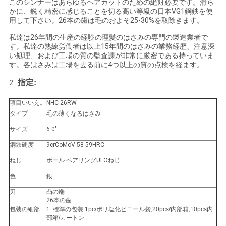
このシンナーはあらゆるヘアカットのための絶対必要です。滑ら
かに、鋭く精密に感じることを切る高い等級の日本VG1鋼鉄を使
い
用して下さい。26本の歯は毛のおよそ25-30%を取除きます。
私達は26年間の生産の経験の理髪のはさみの専門の製造業者で
す。私達の熟練労働者は以上15年間のはさみの業務経歴、注意深
引
い処理、および工場の質の監査課が非常に厳密である持っていま
す。各はさみは工場を去る前に4つ以上の質の点検を経ます。
用
指定:
2 .
を
項目いいえ。
NHC-26RW
要
タイプ
毛の薄くなるはさみ
求
サイズ
6.0"
鋼鉄硬度
9crCoMoV 58-59HRC
し
ねじ
ボール ベアリングUFOねじ
な
色
銀
さ
刃
凸の端
26本の歯
い
包装の細部
1.
標準の包装:1pc/ポリ塩化ビニール袋;20pcs/内部箱;10pcs内
部箱/カートン