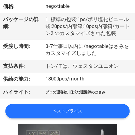
達
negotiable
価格:
に
パッケージの詳
1. 標準の包装:1pc/ポリ塩化ビニール
つ
細:
袋;20pcs/内部箱;10pcs内部箱/カート
ン2.のカスタマイズされた包装
い
て
受渡し時間:
3-7仕事日以内に/negotableはさみを
カスタマイズしました
支払条件:
トン/ Tは、ウェスタンユニオン
工
18000pcs/month
供給の能力:
場
旅
,
ハイライト:
プロの理容鋏
旧式な理髪師のはさみ
行
ベストプライス
品