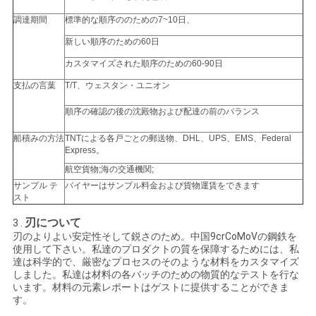
調達期間
標準的な順序ののための7~10日、
地
新しい順序のための60日
図
カスタマイズされた順序のための60-90日
支払の言葉
T/T、ウェスタン・ユニオン
PRIVACY
順序の確認の後の沈殿物および配達の前のバランス
POLICY
船積みの方法
TNTによる各戸ごとの郵送物、DHL、UPS、EMS、Federal
Express。
航空貨物;海の交通機関;
サンプル テ
バイヤーはサンプル料金および貨物運賃をできます
スト
刃について
3 .
刃のよりよい安定性そして鋭さのため。中国9crCoMoVの鋼鉄を
使用して下さい。私達のプロダクトの質を保障するためには、私
達は科学的で、厳密なプロセスのそのような材料をカスタマイズ
しました。私達は材料の各バッチのための物質的なテストを行な
います。材料の元素レポートはゲストに提供することができま
す。