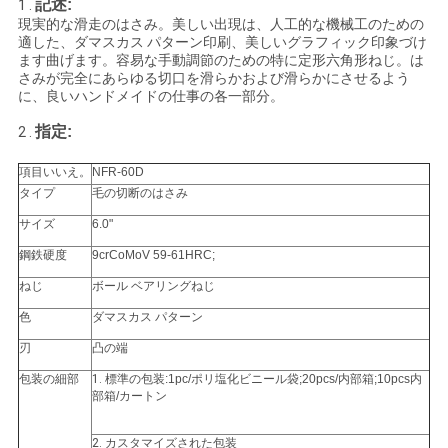
記述:
1 .
現実的な滑走のはさみ。美しい出現は、人工的な機械工のための
い
適した、ダマスカス パターン印刷、美しいグラフィック印象づけ
ます曲げます。容易な手動調節のための特に定形六角形ねじ。は
さみが完全にあらゆる切口を滑らかおよび滑らかにさせるよう
引
に、良いハンドメイドの仕事の各一部分。
指定:
2 .
用
項目いいえ。
NFR-60D
を
タイプ
毛の切断のはさみ
要
サイズ
6.0"
求
鋼鉄硬度
9crCoMoV 59-61HRC;
ねじ
ボール ベアリングねじ
し
色
ダマスカス パターン
な
刃
凸の端
さ
包装の細部
1.
標準の包装:1pc/ポリ塩化ビニール袋;20pcs/内部箱;10pcs内
部箱/カートン
い
2.
カスタマイズされた包装