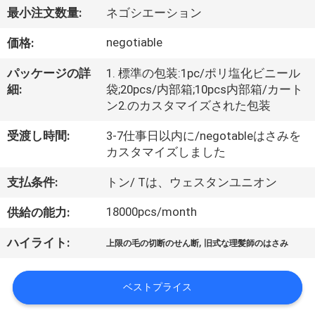
達
最小注文数量:
ネゴシエーション
に
negotiable
価格:
つ
パッケージの詳
1. 標準の包装:1pc/ポリ塩化ビニール
い
細:
袋;20pcs/内部箱;10pcs内部箱/カート
ン2.のカスタマイズされた包装
て
受渡し時間:
3-7仕事日以内に/negotableはさみを
カスタマイズしました
工
支払条件:
トン/ Tは、ウェスタンユニオン
場
18000pcs/month
供給の能力:
旅
行
,
ハイライト:
上限の毛の切断のせん断
旧式な理髪師のはさみ
ベストプライス
品