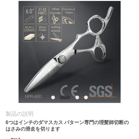
質
管
理
私
達
に
連
絡
し
製品の説明
な
6つはインチのダマスカス パターン専門の理髪師切断の
はさみの滑走を切ります
さ