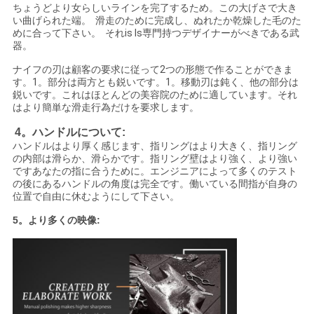
ちょうどより女らしいラインを完了するため。この大げさで大き
い曲げられた端。 滑走のために完成し、ぬれたか乾燥した毛のた
めに合って下さい。 それis Is専門持つデザイナーがべきである武
器。
ナイフの刃は顧客の要求に従って2つの形態で作ることができま
す。1。部分は両方とも鋭いです。1。移動刃は鈍く、他の部分は
鋭いです。これはほとんどの美容院のために適しています。それ
はより簡単な滑走行為だけを要求します。
4。ハンドルについて:
ハンドルはより厚く感じます、指リングはより大きく、指リング
の内部は滑らか、滑らかです。指リング壁はより強く、より強い
ですあなたの指に合うために。エンジニアによって多くのテスト
の後にあるハンドルの角度は完全です。働いている間指が自身の
位置で自由に休むようにして下さい。
5。より多くの映像: