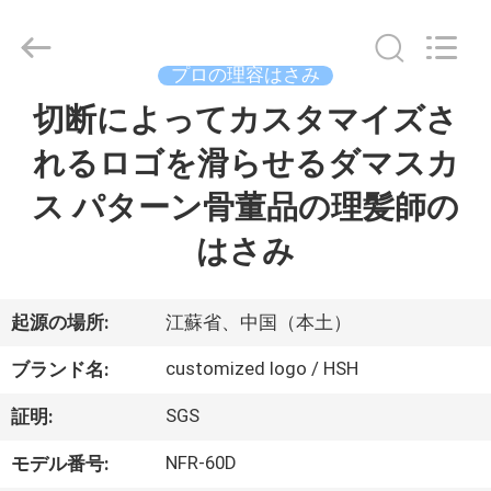
Copyright
©
2019
-
2026
プロの理容はさみ
Zhangjiagang
City
Jincheng
切断によってカスタマイズさ
家
Scissors
Co.,
Ltd..
れるロゴを滑らせるダマスカ
All
Rights
プ
Reserved.
ス パターン骨董品の理髪師の
ロ
はさみ
ダ
ク
起源の場所:
江蘇省、中国（本土）
ト
customized logo / HSH
ブランド名:
SGS
証明:
私
NFR-60D
モデル番号: