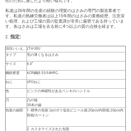
性のために適したより軽い様式です。
い
私達は26年間の生産の経験の理髪のはさみの専門の製造業者で
す。私達の熟練労働者は以上15年間のはさみの業務経歴、注意深
い処理、および工場の質の監査課が非常に厳密である持っていま
す。各はさみは工場を去る前に4つ以上の質の点検を経ます。
引
指定:
2 .
用
項目いいえ。
LTH-30U
を
タイプ
毛の薄くなるはさみ
要
サイズ
6.0"
鋼鉄硬度
6CR鋼鉄:53-54HRC;
求
ねじ
UFOねじ
し
色
ピンクの伸縮性があるペンキのハンドル
な
刃
凸の端
30本の歯
さ
包装の細部
1.
標準の包装:1pc/ポリ塩化ビニール袋;20pcs/内部箱;10pcs内
部箱/カートン
い
2.
カスタマイズされた包装