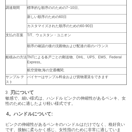
調達期間
標準的な順序ののための7~10日、
地
新しい順序のための60日
図
カスタマイズされた順序のための60-90日
支払の言葉
T/T、ウェスタン・ユニオン
PRIVACY
順序の確認の後の沈殿物および配達の前のバランス
POLICY
船積みの方法
TNTによる各戸ごとの郵送物、DHL、UPS、EMS、Federal
Express。
航空貨物;海の交通機関;
サンプル テ
バイヤーはサンプル料金および貨物運賃をできます
スト
刃について
3 .
敏感で、細い様式は、ハンドル ピンクの伸縮性があるペンキ、女
性のために適したより軽い様式です。
4。ハンドルについて:
ピンクの伸縮性があるペンキのハンドルはだけでなく、格好良い
です、接触に柔らかく感じ、女性指のために非常に適していま