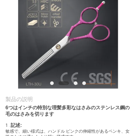
質
管
理
私
達
に
連
絡
製品の説明
し
6つはインチの特別な理髪多彩なはさみのステンレス鋼の
毛のはさみを切ります
な
記述:
1 .
敏感で、細い様式は、ハンドル ピンクの伸縮性があるペンキ、女
さ