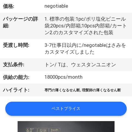
達
negotiable
価格:
に
パッケージの詳
1. 標準の包装:1pc/ポリ塩化ビニール
つ
細:
袋;20pcs/内部箱;10pcs内部箱/カート
ン2.のカスタマイズされた包装
い
て
受渡し時間:
3-7仕事日以内に/negotableはさみを
カスタマイズしました
支払条件:
トン/ Tは、ウェスタンユニオン
工
18000pcs/month
供給の能力:
場
旅
,
ハイライト:
専門の薄くなるせん断
理髪師の薄くなるせん断
行
ベストプライス
品