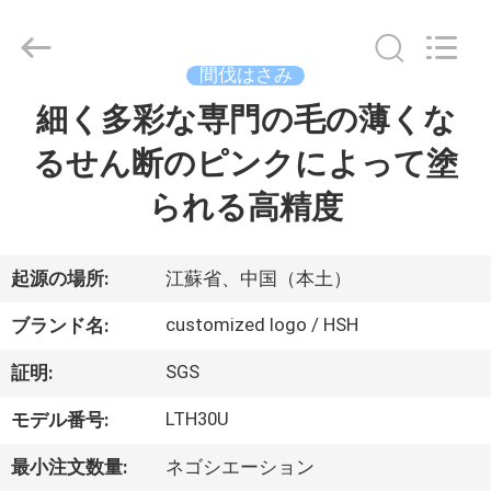
Copyright
©
2019
-
2026
間伐はさみ
Zhangjiagang
City
Jincheng
細く多彩な専門の毛の薄くな
家
Scissors
Co.,
Ltd..
るせん断のピンクによって塗
All
Rights
プ
Reserved.
られる高精度
ロ
ダ
起源の場所:
江蘇省、中国（本土）
ク
customized logo / HSH
ブランド名:
ト
SGS
証明:
LTH30U
モデル番号:
私
最小注文数量:
ネゴシエーション