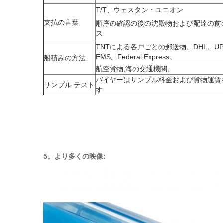
T/T、ウェスタン・ユニオン
支払の言葉
順序の確認の後の沈殿物および配達の前
ス
TNTによる各戸ごとの郵送物、DHL、UP
EMS、Federal Express。
船積みの方法
航空貨物;海の交通機関;
バイヤーはサンプル料金および貨物運賃
サンプル テスト
す
5。より多くの映像: