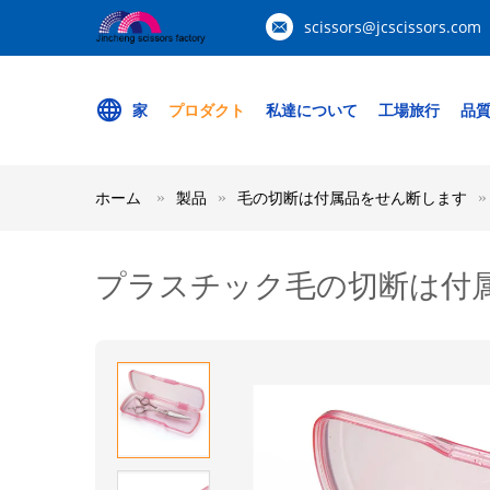
scissors@jcscissors.com
家
プロダクト
私達について
工場旅行
品
ホーム
製品
毛の切断は付属品をせん断します
プラスチック毛の切断は付