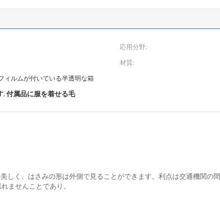
応用分野:
材質:
フィルムが付いている半透明な箱
す
付属品に服を着せる毛
,
、美しく、はさみの形は外側で見ることができます。利点は交通機関の
揺れませんことであり。