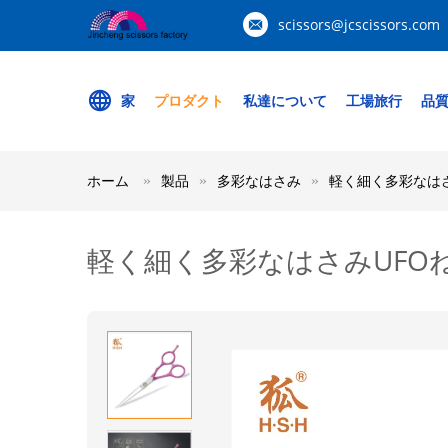
scissors@jcscissors.com
家
プロダクト
私達について
工場旅行
品
ホーム
製品
多彩なはさみ
軽く細く多彩なはさ
軽く細く多彩なはさみUFOね