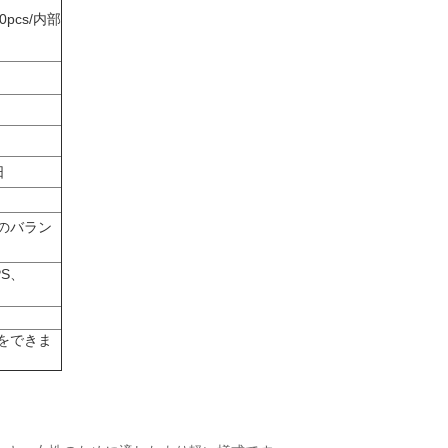
pcs/内部
日
のバラン
S、
をできま