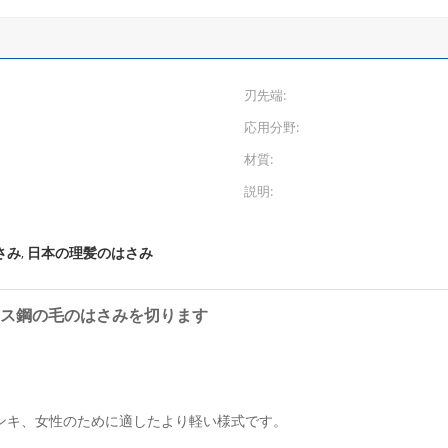
刃先端:
応用分野:
材質:
説明:
さみ
日本の理髪のはさみ
,
レス鋼の毛のはさみを切ります
ンキ、女性のために適したより軽い様式です。