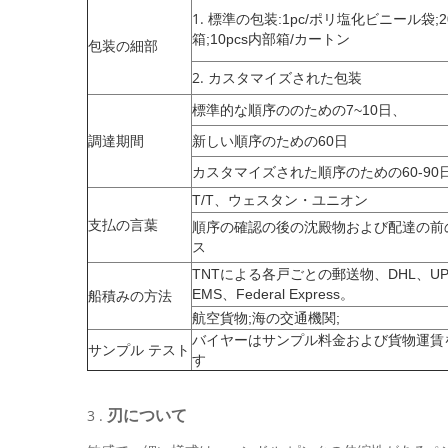
1.
標準の包装:1pc/ポリ塩化ビニール袋;20
箱;10pcs内部箱/カートン
包装の細部
2.
カスタマイズされた包装
標準的な順序ののための7~10日、
調達期間
新しい順序のための60日
カスタマイズされた順序のための60-90
T/T、ウェスタン・ユニオン
支払の言葉
順序の確認の後の沈殿物および配達の前
ス
TNTによる各戸ごとの郵送物、DHL、UP
EMS、Federal Express。
船積みの方法
航空貨物;海の交通機関;
バイヤーはサンプル料金および貨物運賃
サンプル テスト
す
刃について
3 .