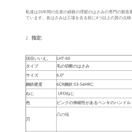
私達は26年間の生産の経験の理髪のはさみの専門の製造
ています。各はさみは工場を去る前に4つ以上の質の点検
2 .
指定:
LHT-60
項目いいえ。
タイプ
毛の切断のはさみ
6.0"
サイズ
6CR鋼鉄:53-54HRC;
鋼鉄硬度
UFOねじ
ねじ
ピンクの伸縮性があるペンキのハンドル
色
凸の端
刃