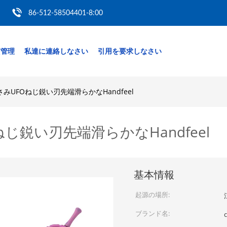
86-512-58504401-8:00
質管理
私達に連絡しなさい
引用を要求しなさい
みUFOねじ鋭い刃先端滑らかなHandfeel
じ鋭い刃先端滑らかなHandfeel
基本情報
起源の場所:
ブランド名: