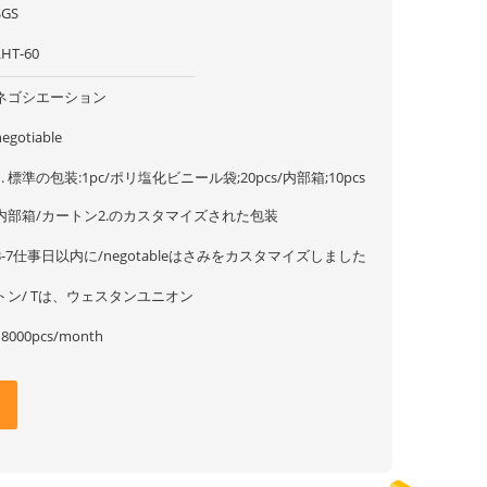
SGS
LHT-60
ネゴシエーション
negotiable
1. 標準の包装:1pc/ポリ塩化ビニール袋;20pcs/内部箱;10pcs
内部箱/カートン2.のカスタマイズされた包装
3-7仕事日以内に/negotableはさみをカスタマイズしました
トン/ Tは、ウェスタンユニオン
18000pcs/month