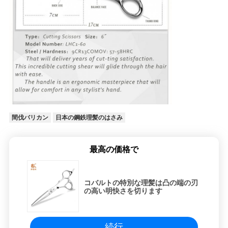
間伐バリカン
日本の鋼鉄理髪のはさみ
最高の価格で
コバルトの特別な理髪は凸の端の刃
の高い明快さを切ります
続行