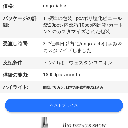
達
negotiable
価格:
に
パッケージの詳
1. 標準の包装:1pc/ポリ塩化ビニール
つ
細:
袋;20pcs/内部箱;10pcs内部箱/カート
ン2.のカスタマイズされた包装
い
て
受渡し時間:
3-7仕事日以内に/negotableはさみを
カスタマイズしました
支払条件:
トン/ Tは、ウェスタンユニオン
工
18000pcs/month
供給の能力:
場
旅
,
ハイライト:
間伐バリカン
日本の鋼鉄理髪のはさみ
行
ベストプライス
品