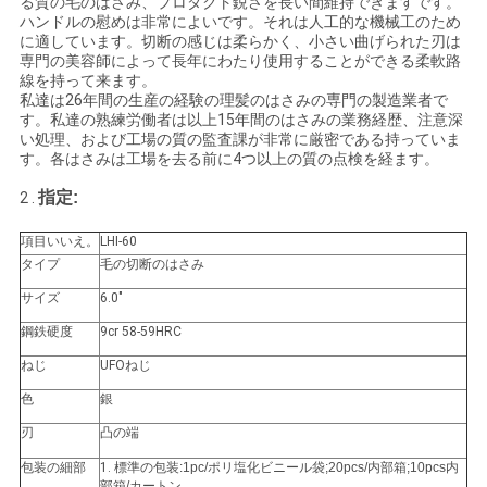
る質の毛のはさみ、プロダクト鋭さを長い間維持できますです。
ハンドルの慰めは非常によいです。それは人工的な機械工のため
い
に適しています。切断の感じは柔らかく、小さい曲げられた刃は
専門の美容師によって長年にわたり使用することができる柔軟路
線を持って来ます。
私達は26年間の生産の経験の理髪のはさみの専門の製造業者で
引
す。私達の熟練労働者は以上15年間のはさみの業務経歴、注意深
い処理、および工場の質の監査課が非常に厳密である持っていま
用
す。各はさみは工場を去る前に4つ以上の質の点検を経ます。
を
指定:
2 .
要
項目いいえ。
LHI-60
タイプ
毛の切断のはさみ
求
サイズ
6.0"
し
鋼鉄硬度
9cr 58-59HRC
な
ねじ
UFOねじ
色
銀
さ
刃
凸の端
い
包装の細部
1.
標準の包装:1pc/ポリ塩化ビニール袋;20pcs/内部箱;10pcs内
部箱/カートン