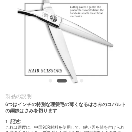
質
管
理
私
達
に
連
絡
製品の説明
し
6つはインチの特別な理髪毛の薄くなるはさみのコバルト
の鋼鉄はさみを切ります
な
記述:
1 .
これは適度に、中国9CR材料を使用して、鋭い刃を値を付けられ
さ