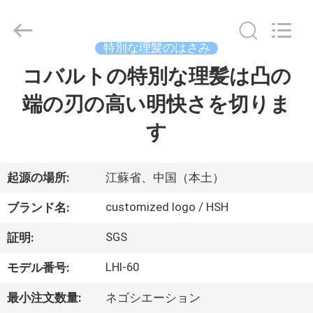
Copyright
©
2019
-
2026
特別な理髪のはさみ
Zhangjiagang
City
Jincheng
コバルトの特別な理髪は凸の
家
Scissors
Co.,
Ltd..
端の刃の高い明快さを切りま
All
Rights
プ
Reserved.
す
ロ
ダ
起源の場所:
江蘇省、中国（本土）
ク
customized logo / HSH
ブランド名:
ト
SGS
証明:
LHI-60
モデル番号:
私
最小注文数量:
ネゴシエーション