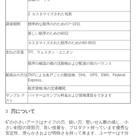
地
2.
カスタマイズされた包装
図
調達期間
標準的な順序ののための7~10日、
新しい順序のための60日
カスタマイズされた順序のための60-90日
PRIVACY
支払の言葉
T/T、ウェスタン・ユニオン
POLICY
順序の確認の後の沈殿物および配達の前のバランス
船積みの方法
TNTによる各戸ごとの郵送物、DHL、UPS、EMS、Federal
Express。
航空貨物;海の交通機関;
サンプル テ
バイヤーはサンプル料金および貨物運賃をできます
スト
刃について
3 .
6"の小さいアークはナイフの刃、鋭い刃、堅いせん断の感じ、小
さい剣型の背部刃、良い技量を、プロダクト持っています優秀な
安定性、滑らかさおよび明快さを持って来ます。ユーザーは十分